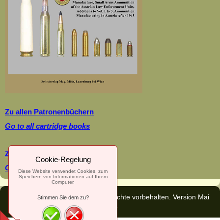
Zu allen Patronenbüchern
Go to all cartridge books
Zu allen Pistolenbüchern
Cookie-Regelung
Go to all pistole books
Diese Website verwendet Cookies, zum
Speichern von Informationen auf Ihrem
Computer.
© 2017 - Mag. Josef Mötz. Alle Rechte vorbehalten. Version Mai
Stimmen Sie dem zu?
2026